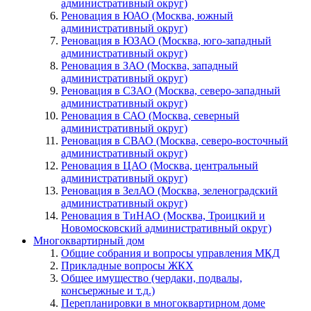
административный округ)
Реновация в ЮАО (Москва, южный
административный округ)
Реновация в ЮЗАО (Москва, юго-западный
административный округ)
Реновация в ЗАО (Москва, западный
административный округ)
Реновация в СЗАО (Москва, северо-западный
административный округ)
Реновация в САО (Москва, северный
административный округ)
Реновация в СВАО (Москва, северо-восточный
административный округ)
Реновация в ЦАО (Москва, центральный
административный округ)
Реновация в ЗелАО (Москва, зеленоградский
административный округ)
Реновация в ТиНАО (Москва, Троицкий и
Новомосковский административный округ)
Многоквартирный дом
Общие собрания и вопросы управления МКД
Прикладные вопросы ЖКХ
Общее имущество (чердаки, подвалы,
консьержные и т.д.)
Перепланировки в многоквартирном доме