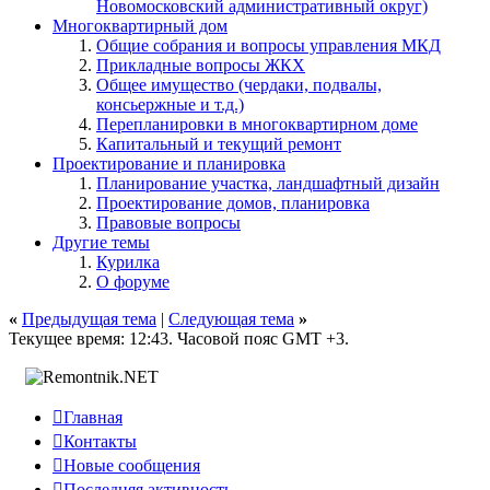
Новомосковский административный округ)
Многоквартирный дом
Общие собрания и вопросы управления МКД
Прикладные вопросы ЖКХ
Общее имущество (чердаки, подвалы,
консьержные и т.д.)
Перепланировки в многоквартирном доме
Капитальный и текущий ремонт
Проектирование и планировка
Планирование участка, ландшафтный дизайн
Проектирование домов, планировка
Правовые вопросы
Другие темы
Курилка
О форуме
«
Предыдущая тема
|
Следующая тема
»
Текущее время:
12:43
. Часовой пояс GMT +3.

Главная

Контакты

Новые сообщения

Последняя активность