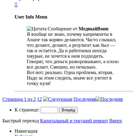

User Info Menu
Сообщение от
МедныйВоин
Я вообще не знаю, почему капремонты в
Анапе так коряво делаются. Часто слышал,
что делают, делают, а результат как был —
так и остается. Да и работники иногда
хмурые, не хочется к ним подходить.
Говорят, что деньги разворовывают, а плохо
все делает. Смешно, но печально.
Вот-вот, реально. Одна проблема, вторая.
Надо за этим следить, иначе все улетит в
точку нуля!
Страница 1 из 2
1
2
Последняя
К странице:
Быстрый переход
Капитальный и текущий ремонт
Вверх
Навигация