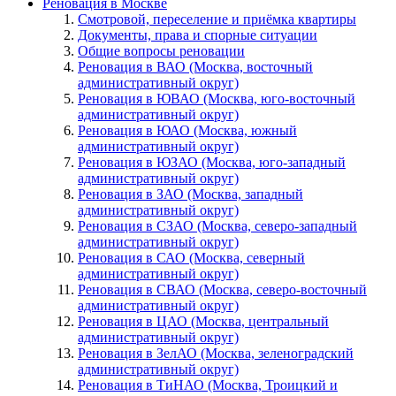
Реновация в Москве
Смотровой, переселение и приёмка квартиры
Документы, права и спорные ситуации
Общие вопросы реновации
Реновация в ВАО (Москва, восточный
административный округ)
Реновация в ЮВАО (Москва, юго-восточный
административный округ)
Реновация в ЮАО (Москва, южный
административный округ)
Реновация в ЮЗАО (Москва, юго-западный
административный округ)
Реновация в ЗАО (Москва, западный
административный округ)
Реновация в СЗАО (Москва, северо-западный
административный округ)
Реновация в САО (Москва, северный
административный округ)
Реновация в СВАО (Москва, северо-восточный
административный округ)
Реновация в ЦАО (Москва, центральный
административный округ)
Реновация в ЗелАО (Москва, зеленоградский
административный округ)
Реновация в ТиНАО (Москва, Троицкий и