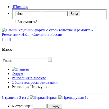

Помощь
Запомнить?



Меню
Форум
Реновация в Москве
Общие вопросы реновации
Реновация Черемушки
Страница 2 из 2
Первая
1
2
К странице: