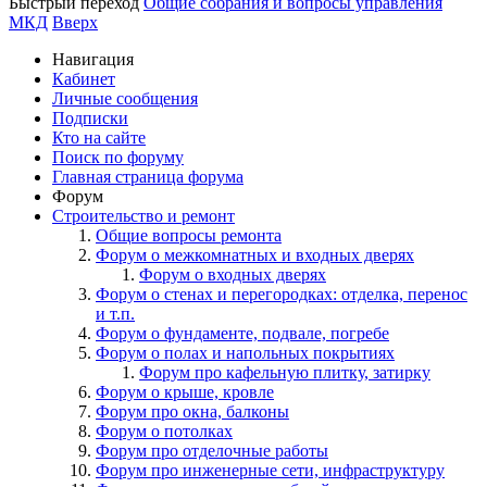
Быстрый переход
Общие собрания и вопросы управления
МКД
Вверх
Навигация
Кабинет
Личные сообщения
Подписки
Кто на сайте
Поиск по форуму
Главная страница форума
Форум
Строительство и ремонт
Общие вопросы ремонта
Форум о межкомнатных и входных дверях
Форум о входных дверях
Форум о стенах и перегородках: отделка, перенос
и т.п.
Форум о фундаменте, подвале, погребе
Форум о полах и напольных покрытиях
Форум про кафельную плитку, затирку
Форум о крыше, кровле
Форум про окна, балконы
Форум о потолках
Форум про отделочные работы
Форум про инженерные сети, инфраструктуру