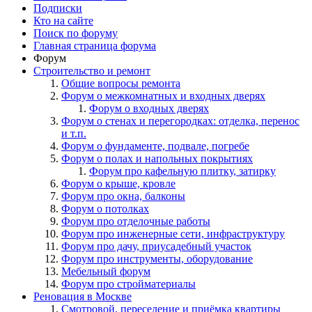
Подписки
Кто на сайте
Поиск по форуму
Главная страница форума
Форум
Строительство и ремонт
Общие вопросы ремонта
Форум о межкомнатных и входных дверях
Форум о входных дверях
Форум о стенах и перегородках: отделка, перенос
и т.п.
Форум о фундаменте, подвале, погребе
Форум о полах и напольных покрытиях
Форум про кафельную плитку, затирку
Форум о крыше, кровле
Форум про окна, балконы
Форум о потолках
Форум про отделочные работы
Форум про инженерные сети, инфраструктуру
Форум про дачу, приусадебный участок
Форум про инструменты, оборудование
Мебельный форум
Форум про стройматериалы
Реновация в Москве
Смотровой, переселение и приёмка квартиры