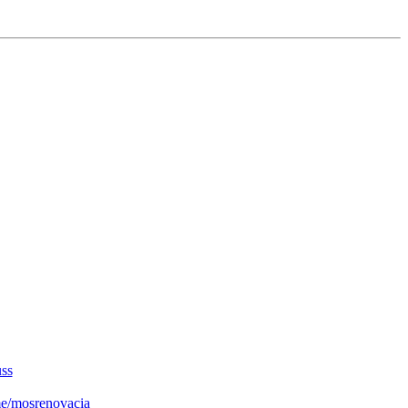
uss
.me/mosrenovacia