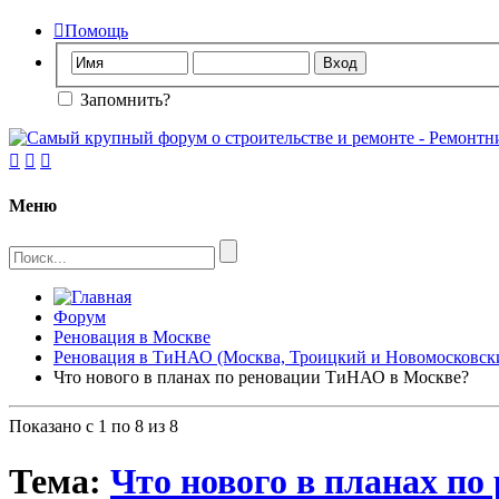

Помощь
Запомнить?



Меню
Форум
Реновация в Москве
Реновация в ТиНАО (Москва, Троицкий и Новомосковск
Что нового в планах по реновации ТиНАО в Москве?
Показано с 1 по 8 из 8
Тема:
Что нового в планах п