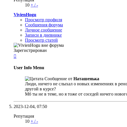
10
+
/
-
VivienHogu
Просмотр профиля
Сообщения форума
Личное сообщение
Записи в дневнике
Просмотр статей
Зарегистрирован

User Info Menu
Сообщение от
Наташенька
Люди, ничего не слыхал о новых изменениях в рено
другой в курсе?
Мб ты не в теме, но я тоже от соседей ничего ново
2023-12-04,
07:50
Репутация
10
+
/
-