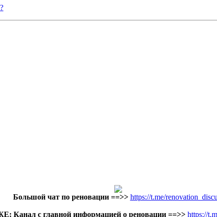
?
Большой чат по реновации
==>>
https://t.me/renovation_disc
: Канал с главной информацией о реновации ==>>
https://t