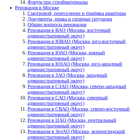
Форум про стройматериалы
Реновация в Москве
Смотровой, переселение и приёмка квартиры
Документы, права и спорные ситуации
Общие вопросы реновации
Реновация в ВАО (Москва, восточный
административный округ)
Реновация в ЮВАО (Москва, юго-восточный
административный округ)
Реновация в ЮАО (Москва, южный
административный округ)
Реновация в ЮЗАО (Москва, юго-западный
административный округ)
Реновация в ЗАО (Москва, западный
административный округ)
Реновация в СЗАО (Москва, северо-западный
административный округ)
Реновация в САО (Москва, северный
административный округ)
Реновация в СВАО (Москва, северо-восточный
административный округ)
Реновация в ЦАО (Москва, центральный
административный округ)
Реновация в ЗелАО (Москва, зеленоградский
административный округ)