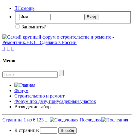

Помощь
Запомнить?



Меню
Форум
Строительство и ремонт
Форум про дачу, приусадебный участок
Возведение забора
Страница 1 из 6
1
2
3
...
Последняя
К странице: