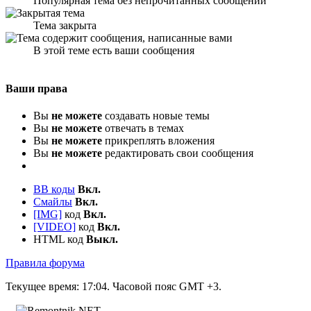
Популярная тема без непрочитанных сообщений
Тема закрыта
В этой теме есть ваши сообщения
Ваши права
Вы
не можете
создавать новые темы
Вы
не можете
отвечать в темах
Вы
не можете
прикреплять вложения
Вы
не можете
редактировать свои сообщения
BB коды
Вкл.
Смайлы
Вкл.
[IMG]
код
Вкл.
[VIDEO]
код
Вкл.
HTML код
Выкл.
Правила форума
Текущее время:
17:04
. Часовой пояс GMT +3.