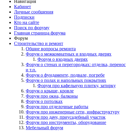
Навигация
Кабинет
Личные сообщения
Подписки
Кто на сайте
Поиск по форуму
Главная страница форума
Форум
Строительство и ремонт
Общие вопросы ремонта
Форум о межкомнатных и входных дверях
Форум о входных дверях
Форум о стенах и перегородках: отделка, перенос
и т.п.
Форум о фундаменте, подвале, погребе
Форум о полах и напольных покрытиях
Форум про кафельную плитку, затирку
Форум о крыше, кровле
Форум про окна, балконы
Форум о потолках
Форум про отделочные работы
Форум про инженерные сети, инфраструктуру
Форум про дачу, приусадебный участок
Форум про инструменты, оборудование
Мебельный форум