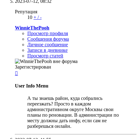
2023-07-12,
08:32
Репутация
10
+
/
-
WinnieThePooh
Просмотр профиля
Сообщения форума
Личное сообщение
Записи в дневнике
Просмотр статей
Зарегистрирован

User Info Menu
А ты знаешь район, куда собрались
переезжать? Просто в каждом
административном округе Москвы свои
планы по реновации. В администрации по
месту должны дать инфу, если сам не
разберешься онлайн.